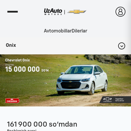
Avtomobillar
Dilerlar
Onix
Konfigurator
Komplektatsiyalar
Interyer
Eksteryer
Fotogalereya
161 900 000 so‘mdan