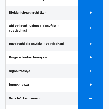
+
Bloklanishga qarshi tizim
Old yo'lovchi uchun old xavfsizlik
+
yostiqchasi
+
Haydovchi old xavfsizlik yostiqchasi
+
Dvigatel karteri himoyasi
+
Signalizatsiya
+
Immobilayzer
—
Orqa to'xtash sensori