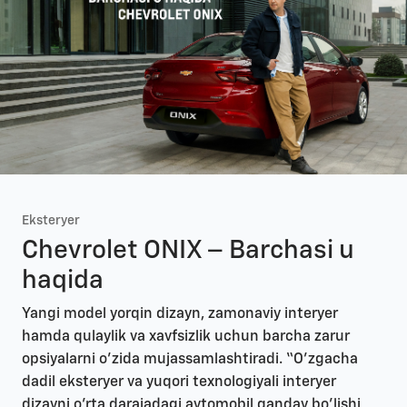
Eksteryer
Chevrolet ONIX – Barchasi u
haqida
Yangi model yorqin dizayn, zamonaviy interyer
hamda qulaylik va xavfsizlik uchun barcha zarur
opsiyalarni o’zida mujassamlashtiradi. “O’zgacha
dadil eksteryer va yuqori texnologiyali interyer
dizayni o’rta darajadagi avtomobil qanday bo’lishi