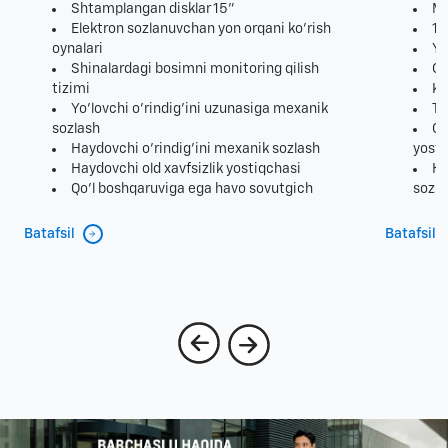
Shtamplangan disklar 15"
Ma
Elektron sozlanuvchan yon orqani ko'rish
12
oynalari
Yo
Shinalardagi bosimni monitoring qilish
Ol
tizimi
Ko
Yo'lovchi o'rindig'ini uzunasiga mexanik
Te
sozlash
Ol
Haydovchi o'rindig'ini mexanik sozlash
yosti
Haydovchi old xavfsizlik yostiqchasi
Ha
Qo'l boshqaruviga ega havo sovutgich
sozla
Batafsil
Batafsil