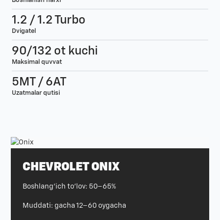
Boshlanish narxi
1.2 / 1.2 Turbo
Dvigatel
90/132 ot kuchi
Maksimal quvvat
5MT / 6AT
Uzatmalar qutisi
CHEVROLET ONIX
Boshlang'ich to'lov: 50–65%
Muddati: gacha 12–60 oygacha