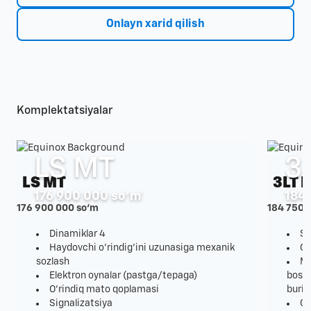
Onlayn xarid qilish
Komplektatsiyalar
LS MT
3
LS MT
3LT 
176 900 000 so‘m*
184 
176 900 000 so‘m
184 750 
Dinamiklar 4
Sh
Haydovchi o'rindig'ini uzunasiga mexanik
Or
sozlash
Ma
Elektron oynalar (pastga/tepaga)
boshq
O'rindiq mato qoplamasi
buril
Signalizatsiya
Or