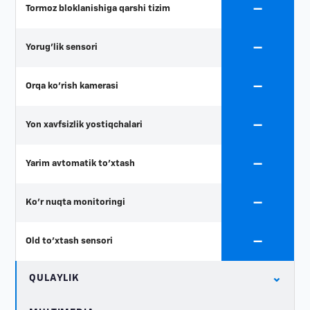
—
Tormoz bloklanishiga qarshi tizim
—
Yorug'lik sensori
—
Orqa ko'rish kamerasi
—
Yon xavfsizlik yostiqchalari
—
Yarim avtomatik to'xtash
—
Ko'r nuqta monitoringi
—
Old to'xtash sensori
⌄
QULAYLIK