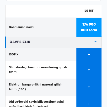
LS MT
176 900
Boshlanish narxi
000 so‘m
⌄
XAVFSIZLIK
+
ISOFIX
Shinalardagi bosimni monitoring qilish
+
tizimi
Elektron barqarorlikni nazorat qilish
+
tizimi(ESC)
Old yo'lovchi xavfsizlik yostiqchasini
+
nofaollashtrish funksiyasi