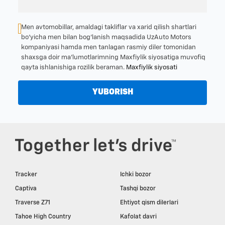
Men avtomobillar, amaldagi takliflar va xarid qilish shartlari
bo‘yicha men bilan bog‘lanish maqsadida UzAuto Motors
kompaniyasi hamda men tanlagan rasmiy diler tomonidan
shaxsga doir ma’lumotlarimning Maxfiylik siyosatiga muvofiq
qayta ishlanishiga rozilik beraman.
Maxfiylik siyosati
YUBORISH
Tracker
Ichki bozor
Captiva
Tashqi bozor
Traverse Z71
Ehtiyot qism dilerlari
Tahoe High Country
Kafolat davri