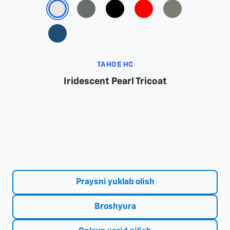
TAHOE HC
Iridescent Pearl Tricoat
Praysni yuklab olish
Broshyura