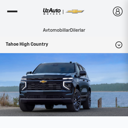
Avtomobillar
Dilerlar
Tahoe High Country
Konfigurator
Komplektatsiyalar
Interyer
Eksteryer
Fotogalereya