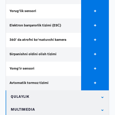
+
Yorug'lik sensori
+
Elektron barqarorlik tizimi (ESС)
+
360° da atrofni ko'rsatuvchi kamera
+
Sirpanishni oldini olish tizimi
+
Yomg'ir sensori
+
Avtomatik tormoz tizimi
⌄
QULAYLIK
⌄
MULTIMEDIA