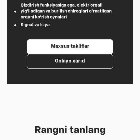
Qizdirish funksiyasiga ega, elektr orqali
yig'iladigan va burilish chiroqlari o'rnatilgan
orqani ko'rish oynalari
Signalizatsiya
Maxsus takliflar
Onlayn xarid
Rangni tanlang