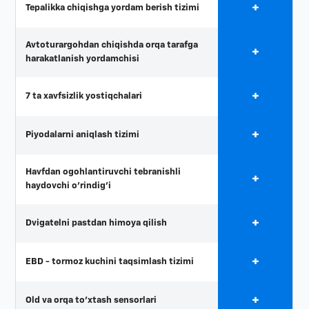
+
Tepalikka chiqishga yordam berish tizimi
Avtoturargohdan chiqishda orqa tarafga
+
harakatlanish yordamchisi
+
7 ta xavfsizlik yostiqchalari
+
Piyodalarni aniqlash tizimi
Havfdan ogohlantiruvchi tebranishli
+
haydovchi o'rindig'i
+
Dvigatelni pastdan himoya qilish
+
EBD - tormoz kuchini taqsimlash tizimi
+
Old va orqa to'xtash sensorlari