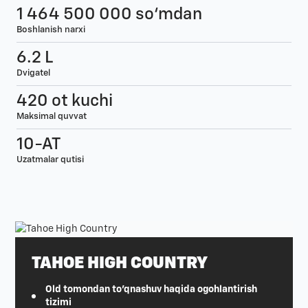
1 464 500 000 so‘mdan
Boshlanish narxi
6.2 L
Dvigatel
420 ot kuchi
Maksimal quvvat
10-AT
Uzatmalar qutisi
TAHOE HIGH COUNTRY
Old tomondan to'qnashuv haqida ogohlantirish
tizimi