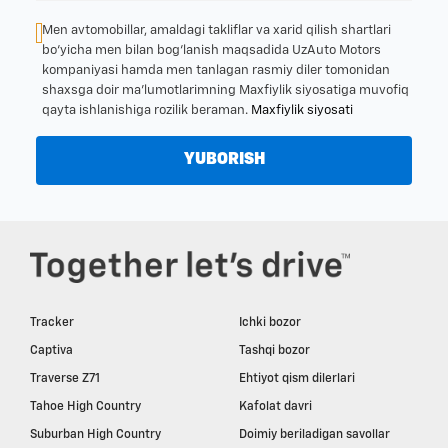
Men avtomobillar, amaldagi takliflar va xarid qilish shartlari
bo‘yicha men bilan bog‘lanish maqsadida UzAuto Motors
kompaniyasi hamda men tanlagan rasmiy diler tomonidan
shaxsga doir ma’lumotlarimning Maxfiylik siyosatiga muvofiq
qayta ishlanishiga rozilik beraman.
Maxfiylik siyosati
YUBORISH
Tracker
Ichki bozor
Captiva
Tashqi bozor
Traverse Z71
Ehtiyot qism dilerlari
Tahoe High Country
Kafolat davri
Suburban High Country
Doimiy beriladigan savollar