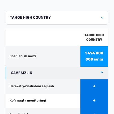
TAHOE HIGH
COUNTRY
1 494 000
Boshlanish narxi
000 so‘m
⌄
XAVFSIZLIK
+
Harakat yo'nalishini saqlash
+
Ko'r nuqta monitoringi