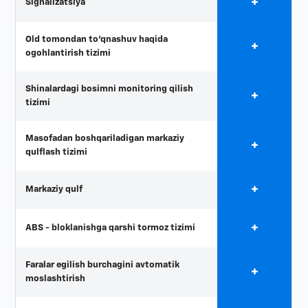
+
Signalizatsiya
Old tomondan to'qnashuv haqida
+
ogohlantirish tizimi
Shinalardagi bosimni monitoring qilish
+
tizimi
Masofadan boshqariladigan markaziy
+
qulflash tizimi
+
Markaziy qulf
+
ABS - bloklanishga qarshi tormoz tizimi
Faralar egilish burchagini avtomatik
+
moslashtirish