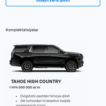
Onlayn xarid qilish
Komplektatsiyalar
TAHOE HIGH COUNTRY
1 494 000 000 so‘m
Dvigatelni pastdan himoya qilish
Old tomondan to'qnashuv haqida
ogohlantirish tizimi