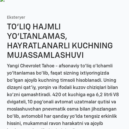
Eksteryer
TO‘LIQ HAJMLI
YO‘LTANLAMAS,
HAYRATLANARLI KUCHNING
MUJASSAMLASHUVI
Yangi Chevrolet Tahoe - afsonaviy to‘liq o‘lchamli
yo‘ltanlamas bo‘lib, faqat sizning ixtiyoringizda
bo‘lgan ajoyib kuchning timsoli hisoblanadi. Uning
dizayni qat’iy, yorqin va ifodali kuzov chiziqlari bilan
ko‘zni qamashtiradi. 420 ot kuchiga ega 6,2 litrli V8
dvigateli, 10 pog‘onali avtomat uzatmalar qutisi va
moslashuvchan pnevmatik osma bilan jihozlangan
bo‘lib, avtomobil har qanday yo‘lda tengsiz erkinlik
hissini, mukammal ravon harakatni va ajoyib