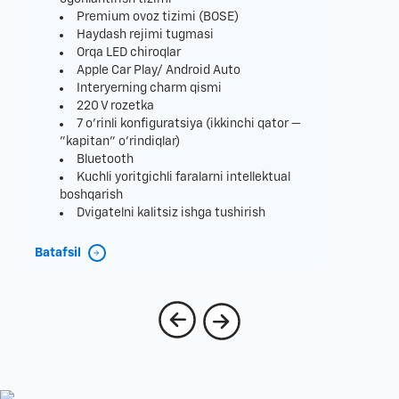
Premium ovoz tizimi (BOSE)
Haydash rejimi tugmasi
Orqa LED chiroqlar
Apple Car Play/ Android Auto
Interyerning charm qismi
220 V rozetka
7 o'rinli konfiguratsiya (ikkinchi qator —
"kapitan" o'rindiqlar)
Bluetooth
Kuchli yoritgichli faralarni intellektual
boshqarish
Dvigatelni kalitsiz ishga tushirish
Batafsil