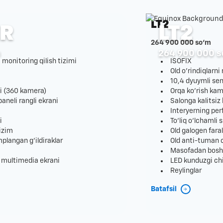
LT2
ER
LT2
264 900 000 so‘m
m
264 900 000 s
monitoring qilish tizimi
ISOFIX
Old o'rindiqlarn
10,4 dyuymli sen
mi (360 kamera)
Orqa ko'rish kam
paneli rangli ekrani
Salonga kalitsiz 
Interyerning per
i
To‘liq o‘lchamli 
tizim
Old galogen fara
mplangan g‘ildiraklar
Old anti-tuman c
Masofadan boshq
i multimedia ekrani
LED kunduzgi chi
Reylinglar
Batafsil