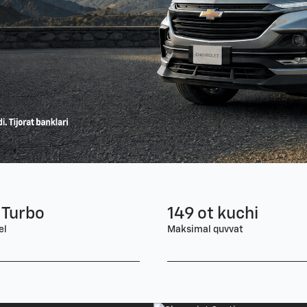
 Turbo
149 ot kuchi
el
Maksimal quvvat