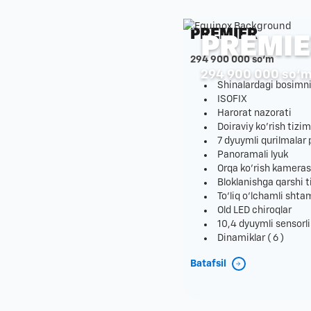
PREMIER
PREMI
294 900 000 so‘m
294 900 000 so‘
Shinalardagi bosimni 
ISOFIX
Harorat nazorati
Doiraviy ko'rish tizi
7 dyuymli qurilmalar 
Panoramali lyuk
Orqa ko'rish kameras
Bloklanishga qarshi 
To‘liq o‘lchamli shta
Old LED chiroqlar
10,4 dyuymli sensorl
Dinamiklar ( 6 )
Batafsil