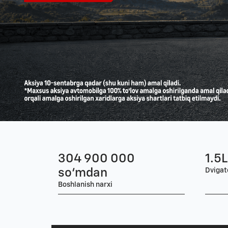
304 900 000
1.5L
so‘mdan
Dvigat
Boshlanish narxi