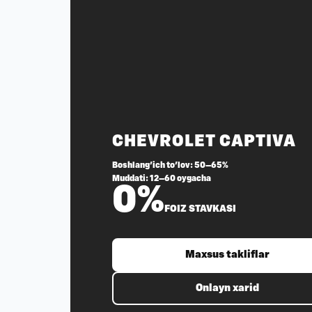
CHEVROLET CAPTIVA
Boshlang'ich to'lov: 50–65%
Muddati: 12–60 oygacha
0%
FOIZ STAVKASI
Maxsus takliflar
Onlayn xarid