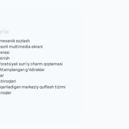
o‘m
i mexanik sozlash
sorli multimedia ekrani
erasi
kirish
foratsiyali sun'iy charm qoplamasi
shtamplangan g‘ildiraklar
lar
hiroqlari
ariladigan markaziy qulflash tizimi
roqlar