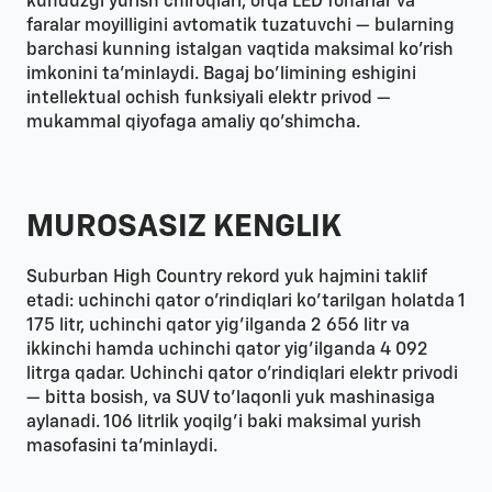
kunduzgi yurish chiroqlari, orqa LED fonarlar va
faralar moyilligini avtomatik tuzatuvchi — bularning
barchasi kunning istalgan vaqtida maksimal ko'rish
imkonini ta'minlaydi. Bagaj bo'limining eshigini
intellektual ochish funksiyali elektr privod —
mukammal qiyofaga amaliy qo'shimcha.
MUROSASIZ KENGLIK
Suburban High Country rekord yuk hajmini taklif
etadi: uchinchi qator o'rindiqlari ko'tarilgan holatda 1
175 litr, uchinchi qator yig'ilganda 2 656 litr va
ikkinchi hamda uchinchi qator yig'ilganda 4 092
litrga qadar. Uchinchi qator o'rindiqlari elektr privodi
— bitta bosish, va SUV to'laqonli yuk mashinasiga
aylanadi. 106 litrlik yoqilg'i baki maksimal yurish
masofasini ta'minlaydi.