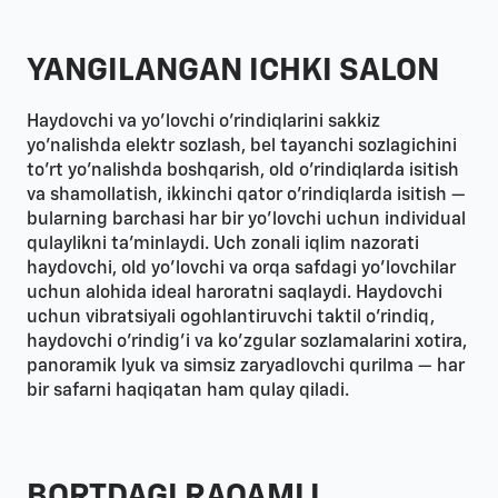
YANGILANGAN ICHKI SALON
Haydovchi va yo'lovchi o'rindiqlarini sakkiz
yo'nalishda elektr sozlash, bel tayanchi sozlagichini
to'rt yo'nalishda boshqarish, old o'rindiqlarda isitish
va shamollatish, ikkinchi qator o'rindiqlarda isitish —
bularning barchasi har bir yo'lovchi uchun individual
qulaylikni ta'minlaydi. Uch zonali iqlim nazorati
haydovchi, old yo'lovchi va orqa safdagi yo'lovchilar
uchun alohida ideal haroratni saqlaydi. Haydovchi
uchun vibratsiyali ogohlantiruvchi taktil o'rindiq,
haydovchi o'rindig'i va ko'zgular sozlamalarini xotira,
panoramik lyuk va simsiz zaryadlovchi qurilma — har
bir safarni haqiqatan ham qulay qiladi.
BORTDAGI RAQAMLI