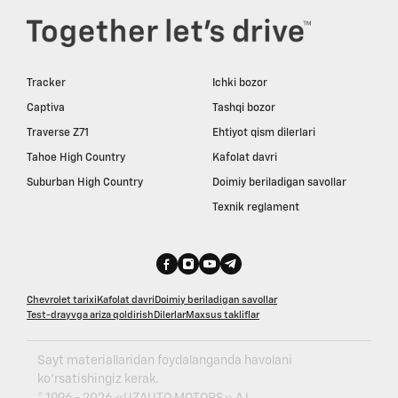
Tracker
Ichki bozor
Captiva
Tashqi bozor
Traverse Z71
Ehtiyot qism dilerlari
Tahoe High Country
Kafolat davri
Suburban High Country
Doimiy beriladigan savollar
Texnik reglament
Chevrolet tarixi
Kafolat davri
Doimiy beriladigan savollar
Test-drayvga ariza qoldirish
Dilerlar
Maxsus takliflar
Sayt materiallaridan foydalanganda havolani
ko'rsatishingiz kerak.