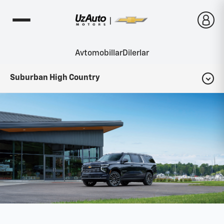
Avtomobillar
Dilerlar
Suburban High Country
Konfigurator
Komplektatsiyalar
Interyer
Eksteryer
Fotogalereya