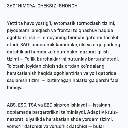
360° HIMOYA. CHEKSIZ ISHONCH.
Yetti ta havo yostig'i, avtomatik tormozlash tizimi,
piyodalarni aniqlash va frontal to'qnashuv haqida
ogohlantirish — himoyaning birinchi qatorini tashkil
etadi. 360° panoramik kameralar, old va orqa parking
datchiklari hamda ko'r burchakni nazorat qilish
tizimi — "o'lik burchaklar"ni butunlay bartaraf etadi.
To'xtash joyidan chiqishda ortdan ko'ndalang
harakatlanish haqida ogohlantirish va yo'l qatorida
saqlanish tizimi — kutilmagan holatlarga qarshi faol
himoya.
ABS, ESC, TSA va EBD sinxron ishlaydi — istalgan
qoplamada barqarorlikni ta'minlaydi. Adaptiv kruiz-
nazorat, qiyalikda harakatlanishda yordam tizimi,
yomg'ir datchigi va yorug'lik datchigi — bular