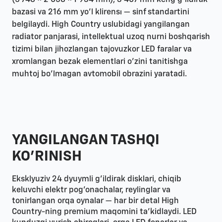
(5 748 × 2 058 × 1 934 mm), 3 407 mm keng g'ildirak
bazasi va 216 mm yo'l klirensı — sinf standartini
belgilaydi. High Country uslubidagi yangilangan
radiator panjarasi, intellektual uzoq nurni boshqarish
tizimi bilan jihozlangan tajovuzkor LED faralar va
xromlangan bezak elementlari o'zini tanitishga
muhtoj bo'lmagan avtomobil obrazini yaratadi.
YANGILANGAN TASHQI
KO'RINISH
Eksklyuziv 24 dyuymli g'ildirak disklari, chiqib
keluvchi elektr pog'onachalar, reylinglar va
tonirlangan orqa oynalar — har bir detal High
Country-ning premium maqomini ta'kidlaydi. LED