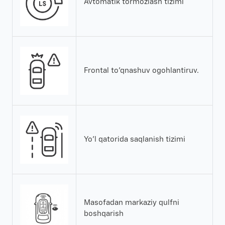
Avtomatik tormozlash tizimi
Frontal to'qnashuv ogohlantiruv.
Yo'l qatorida saqlanish tizimi
Masofadan markaziy qulfni
boshqarish