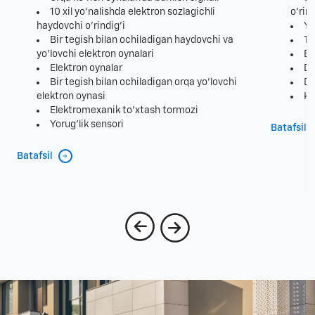
10 xil yo'nalishda elektron sozlagichli
o'rind
haydovchi o'rindig'i
Yo
Bir tegish bilan ochiladigan haydovchi va
TS
yo'lovchi elektron oynalari
El
Elektron oynalar
Dv
Bir tegish bilan ochiladigan orqa yo'lovchi
Dv
elektron oynasi
Ku
Elektromexanik to'xtash tormozi
Yorug'lik sensori
Batafsil
Batafsil