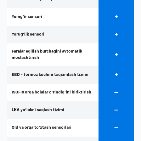
+
Yomg'ir sensori
+
Yorug'lik sensori
Faralar egilish burchagini avtomatik
+
moslashtirish
+
EBD - tormoz kuchini taqsimlash tizimi
—
ISOFIX orqa bolalar o'rindig'ini biriktirish
—
LKA yo'lakni saqlash tizimi
—
Old va orqa to'xtash sensorlari