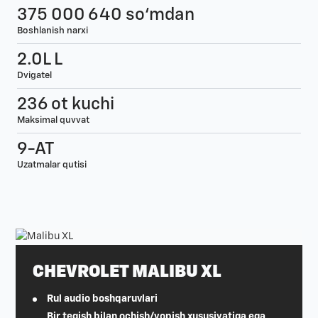
375 000 640 so‘mdan
Boshlanish narxi
2.0L L
Dvigatel
236 ot kuchi
Maksimal quvvat
9-AT
Uzatmalar qutisi
CHEVROLET MALIBU XL
Rul audio boshqaruvlari
Bir tegish bilan ochish/yopish xususiyatiga ega