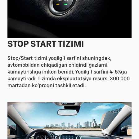
STOP START TIZIMI
Stop/Start tizimi yoqilg’i sarfini shuningdek,
avtomobildan chiqadigan chiqindi gazlarni
kamaytirishga imkon beradi. Yoqilg’I sarfini 4-5%ga
kamaytiradi. Tizimda ekspluatatsiya resursi 300 000
martadan ko’proqni tashkil etadi.