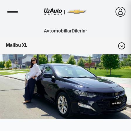
Avtomobillar
Dilerlar
Malibu XL
Konfigurator
Komplektatsiyalar
Interyer
Eksteryer
Fotogalereya