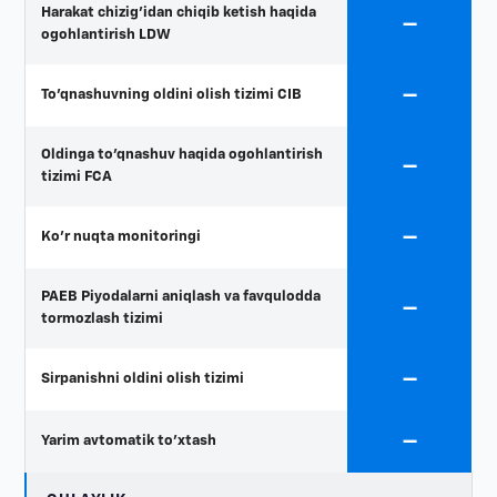
Harakat chizig'idan chiqib ketish haqida
—
ogohlantirish LDW
—
To'qnashuvning oldini olish tizimi CIB
Oldinga to'qnashuv haqida ogohlantirish
—
tizimi FCA
—
Ko'r nuqta monitoringi
PAEB Piyodalarni aniqlash va favqulodda
—
tormozlash tizimi
—
Sirpanishni oldini olish tizimi
—
Yarim avtomatik to'xtash