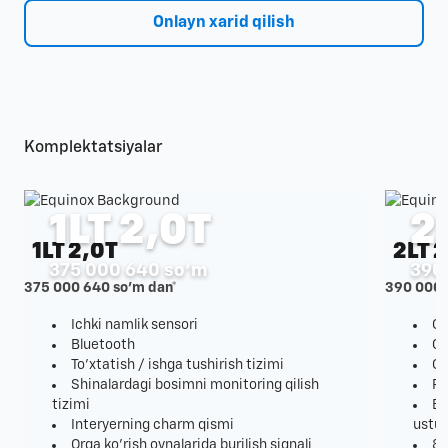
Onlayn xarid qilish
Komplektatsiyalar
1LT 2,0T
2
1LT 2,0T
2LT 
375 000 640 so‘m
390
375 000 640 so'm dan*
390 000 
Ichki namlik sensori
G'
Bluetooth
Ch
To'xtatish / ishga tushirish tizimi
Qu
Shinalardagi bosimni monitoring qilish
Pr
tizimi
Ba
Interyerning charm qismi
ustun
Orqa ko'rish oynalarida burilish signali
8 