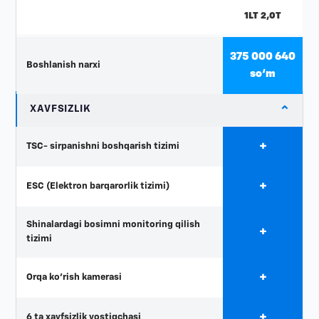
1LT 2,0T
375 000 640
Boshlanish narxi
so‘m
⌄
XAVFSIZLIK
+
TSC- sirpanishni boshqarish tizimi
+
ESC (Elektron barqarorlik tizimi)
Shinalardagi bosimni monitoring qilish
+
tizimi
+
Orqa ko'rish kamerasi
+
6 ta xavfsizlik yostiqchasi