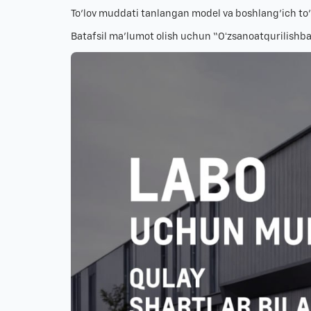
To‘lov muddati tanlangan model va boshlang‘ich to‘l
Batafsil ma’lumot olish uchun “Oʻzsanoatqurilishb