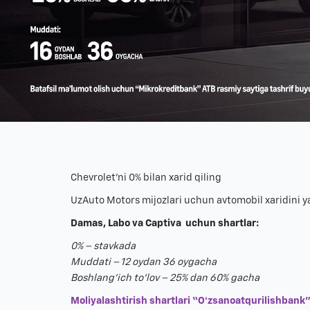
Chevrolet’ni 0% bilan xarid qiling
UzAuto Motors mijozlari uchun avtomobil xaridini y
Damas, Labo va Captiva uchun shartlar:
0% – stavkada
Muddati – 12 oydan 36 oygacha
Boshlang‘ich to‘lov – 25% dan 60% gacha
Moliyalashtirish shartlari “Oʻzsanoatqurilishbank”