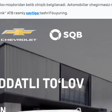
ov miqdoridan kelib chiqib belgilanadi. Avtomobillar chegirmasiz na
ank” ATB rasmiy
saytiga
tashrif buyuring.