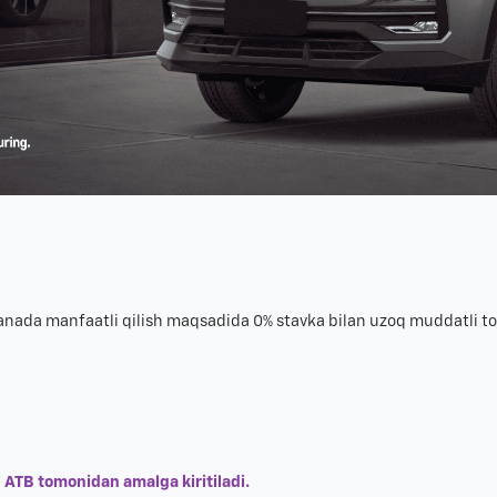
anada manfaatli qilish maqsadida 0% stavka bilan uzoq muddatli to
 ATB tomonidan amalga kiritiladi.