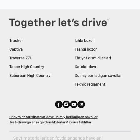
Tracker
Ichki bozor
Captiva
Tashqi bozor
Traverse Z71
Ehtiyot qism dilerlari
Tahoe High Country
Kafolat davri
Suburban High Country
Doimiy beriladigan savollar
Texnik reglament
Chevrolet tarixi
Kafolat davri
Doimiy beriladigan savollar
Test-drayvga ariza qoldirish
Dilerlar
Maxsus takliflar
Sayt materiallaridan foydalanganda havolani