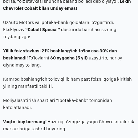
boʻlsa, foiz stavkasi shuncha baland boʻladi deb o‘ylaydi.
Lekin
Chevrolet Cobalt bilan unday emas!
UzAuto Motors va Ipoteka-bank qoidalarni oʻzgartirdi.
Eksklyuziv
“Cobalt Special”
dasturida barchasi sizning
foydangizga:
Yillik foiz stavkasi 21% boshlang‘ich to‘lov esa 30% dan
boshlanadi!
Toʻlovlarni
60 oygacha (5 yil)
uzaytirib, har oy
qiynalmay toʻlang.
Kamroq boshlangʻich toʻlov qilib ham past foizni qoʻlga kiritish
yilning manfaatli taklifi.
Moliyalashtirish shartlari "Ipoteka-bank" tomonidan
kafolatlanadi.
Vaqtni boy bermang!
Hoziroq o‘zingizga yaqin Chevrolet dilerlik
markazlariga tashrif buyuring