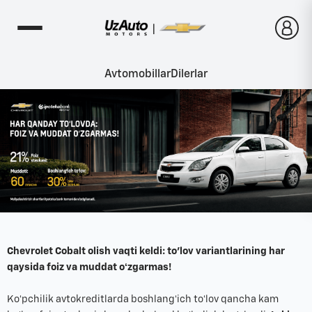
Avtomobillar
Dilerlar
Chevrolet Cobalt olish vaqti keldi: to'lov variantlarining har
qaysida foiz va muddat oʻzgarmas!
Koʻpchilik avtokreditlarda boshlangʻich toʻlov qancha kam