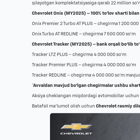
qilayotgan komplektatsiyasiga qarab 22 million so
Chevrolet Onix (MY2025) – 100% to‘lov sharti bilan
Onix Premier 2 Turbo AT PLUS – chegirma 1 200 000
Onix Turbo AT REDLINE – chegirma 7 500 000 so‘m
Chevrolet Tracker (MY2025) – bank orqali bo‘lib to‘l
Tracker LTZ PLUS – chegirma 4 000 000 so‘m
Tracker Premier PLUS – chegirma 4 000 000 so‘m
Tracker REDLINE – chegirma 4 000 000 so‘m mavju
*Avvaldan mavjud bo‘lgan chegirmalar ushbu shart 
Aksiya cheklangan miqdordagi avtomobillar uchun 
Batafsil ma’lumot olish uchun
Chevrolet rasmiy dile