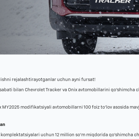
lishni rejalashtirayotganlar uchun ayni fursat!
abati bilan Chevrolet Tracker va Onix avtomobillarini qo‘shimcha ch
nix MY2025 modifikatsiyali avtomobillarni 100 foiz to‘lov asosida 
lan
komplektatsiyalari uchun 12 million so‘m miqdorida qo‘shimcha c