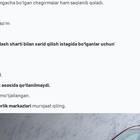
‘mgacha bo‘lgan chegirmalar ham saqlanib qoladi.
 so‘m
ash sharti bilan xarid qilish istagida bo‘lganlar uchun*
d.
asosida qo‘llanilmaydi.
mo‘ljallangan.
rlik markazlari
murojaat qiling.