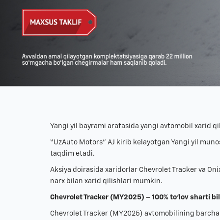
Yangi yil bayrami arafasida yangi avtomobil xarid qi
“UzAuto Motors” AJ kirib kelayotgan Yangi yil munos
taqdim etadi.
Aksiya doirasida xaridorlar Chevrolet Tracker va O
narx bilan xarid qilishlari mumkin.
Chevrolet Tracker (MY2025) – 100% to‘lov sharti bi
Chevrolet Tracker (MY2025) avtomobilining barcha 