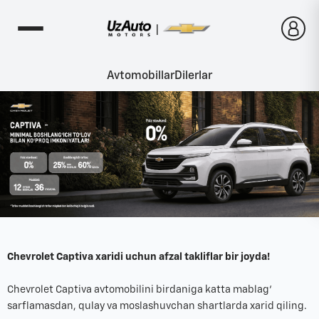
Avtomobillar
Dilerlar
Chevrolet Captiva xaridi uchun afzal takliflar bir joyda!
Chevrolet Captiva avtomobilini birdaniga katta mablag‘
sarflamasdan, qulay va moslashuvchan shartlarda xarid qiling.