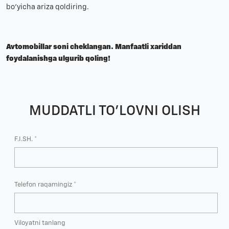
bo‘yicha ariza qoldiring.
Avtomobillar soni cheklangan. Manfaatli xariddan
foydalanishga ulgurib qoling!
MUDDATLI TO'LOVNI OLISH
F.I.SH. *
Telefon raqamingiz *
Viloyatni tanlang