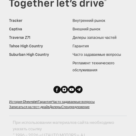
Tracker
Внутренний рынок
Captiva
Внешний рынок
Traverse Z71
Дилеры запасных частей
Tahoe High Country
Гарантия
Suburban High Country
Часто задаваемые вопросы
Регламент технического
обслуживания
История Chevrolet
Гарантия
Часто задаваемые вопросы
Записаться на тест-драйв
Дилеры
Спецпредложение
При использовании материалов сайта необходимо
указать ссылку
© 1996 - 2026 «UZAUTO MOTORS» AJ