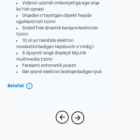
Videoni uzatish imkoniyatiga ega orqa
ko'rish oynasi
Orqadan o'tayotgan obyekt haqida
ogohlantirish tizimi
StabiliTrak dinamik barqarorlashtirish
tizimi
10 xil yo'nalishda elektron
moslashtiriladigan haydovchi o'rindig'i
8 dyuymli rangli displeyli MyLink
multimedia tizimi
Faralarni avtomatik yoqish
Ikki qismli elektron boshqariladigan lyuk
Batafsil