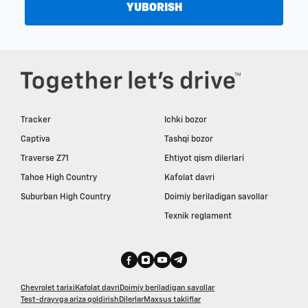
YUBORISH
Tracker
Ichki bozor
Captiva
Tashqi bozor
Traverse Z71
Ehtiyot qism dilerlari
Tahoe High Country
Kafolat davri
Suburban High Country
Doimiy beriladigan savollar
Texnik reglament
Chevrolet tarixi
Kafolat davri
Doimiy beriladigan savollar
Test-drayvga ariza qoldirish
Dilerlar
Maxsus takliflar