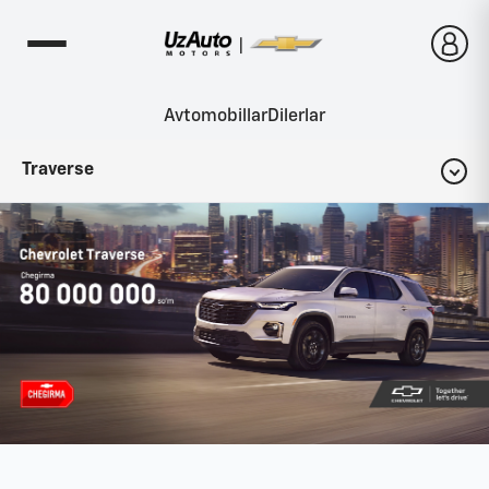
Avtomobillar
Dilerlar
Traverse
Konfigurator
Komplektatsiyalar
Interyer
Eksteryer
Fotogalereya