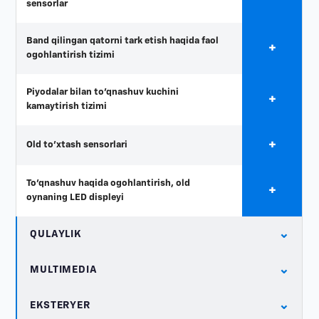
sensorlar
Band qilingan qatorni tark etish haqida faol
+
ogohlantirish tizimi
Piyodalar bilan to'qnashuv kuchini
+
kamaytirish tizimi
+
Old to'xtash sensorlari
To'qnashuv haqida ogohlantirish, old
+
oynaning LED displeyi
⌄
QULAYLIK
⌄
MULTIMEDIA
⌄
EKSTERYER