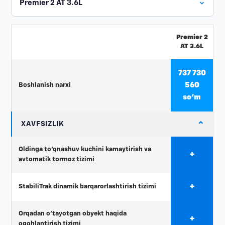
Premier 2
AT 3.6L
737 730
560
Boshlanish narxi
so‘m
⌄
XAVFSIZLIK
Oldinga to'qnashuv kuchini kamaytirish va
+
avtomatik tormoz tizimi
+
StabiliTrak dinamik barqarorlashtirish tizimi
Orqadan o'tayotgan obyekt haqida
+
ogohlantirish tizimi