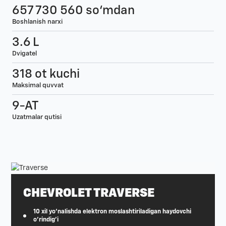
657 730 560 so‘mdan
Boshlanish narxi
3.6 L
Dvigatel
318 ot kuchi
Maksimal quvvat
9-AT
Uzatmalar qutisi
CHEVROLET TRAVERSE
10 xil yo'nalishda elektron moslashtiriladigan haydovchi
o'rindig'i