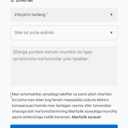
3. Dilerlar
▼
▼
Men avtomobillar, amaldagi takliflar va xarid qilish shartlari
bo‘yicha men bilan bog‘lanish maqsadida UzAuto Motors
kompaniyasi hamda men tanlagan rasmiy diler tomonidan
shaxsga doir ma’lumotlarimning Maxfiylik siyosatiga muvofiq
qayta ishlanishiga rozilik beraman.
Maxfiylik siyosati