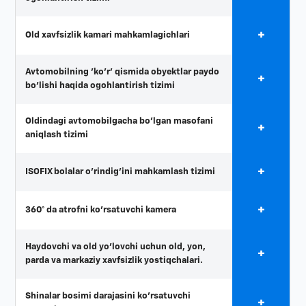
+
Old xavfsizlik kamari mahkamlagichlari
Avtomobilning 'ko'r' qismida obyektlar paydo
+
bo'lishi haqida ogohlantirish tizimi
Oldindagi avtomobilgacha bo'lgan masofani
+
aniqlash tizimi
+
ISOFIX bolalar o'rindig'ini mahkamlash tizimi
+
360° da atrofni ko'rsatuvchi kamera
Haydovchi va old yo'lovchi uchun old, yon,
+
parda va markaziy xavfsizlik yostiqchalari.
Shinalar bosimi darajasini ko'rsatuvchi
+