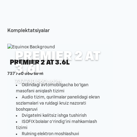
Komplektatsiyalar
PREMIER 2 AT
PREMIER 2 AT 3.6L
3.6L
737 730 560 so‘m
737 730 560 so‘m
Oldindagi avtomobilgacha bo'lgan
masofani aniqlash tizimi
Audio tizim, qurilmalar panelidagi ekran
sozlamalari va ruldagi kruiz nazorati
boshqaruvi
Dvigatelni kalitsiz ishga tushirish
ISOFIX bolalar o'rindig'ini mahkamlash
tizimi
Rulning elektron moshlashuvi