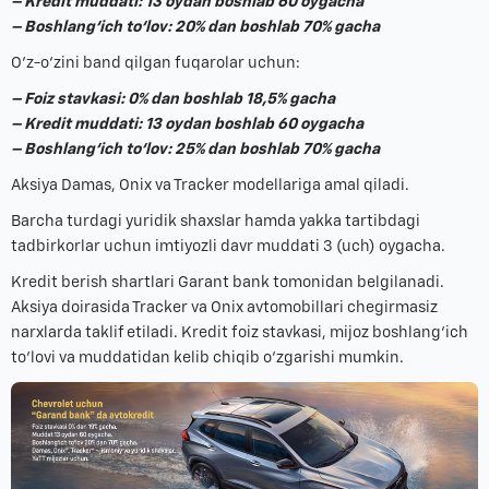
– Kredit muddati: 13 oydan boshlab 60 oygacha
– Boshlang‘ich to‘lov: 20% dan boshlab 70% gacha
O‘z-o‘zini band qilgan fuqarolar uchun:
– Foiz stavkasi: 0% dan boshlab 18,5% gacha
– Kredit muddati: 13 oydan boshlab 60 oygacha
– Boshlang‘ich to‘lov: 25% dan boshlab 70% gacha
Aksiya Damas, Onix va Tracker modellariga amal qiladi.
Barcha turdagi yuridik shaxslar hamda yakka tartibdagi
tadbirkorlar uchun imtiyozli davr muddati 3 (uch) oygacha.
Kredit berish shartlari Garant bank tomonidan belgilanadi.
Aksiya doirasida Tracker va Onix avtomobillari chegirmasiz
narxlarda taklif etiladi. Kredit foiz stavkasi, mijoz boshlang‘ich
to‘lovi va muddatidan kelib chiqib o‘zgarishi mumkin.