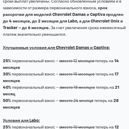
сроки выплат увеличены. Согласно обновленным условиям и в
зависимости от размера первоначального взноса,
срок
рассрочки для моделей Chevrolet Damas и Captiva продлен
до 4 месяцев, до 2 месяцев для Labo, а для Chevrolet Onix и
Tracker – до 6 месяцев.
За счет увеличения срока ежемесячный
платеж значительно уменьшился.
Улучшенные условия для Chevrolet Damas и Captiva:
25%
первоначальный взнос –
вместо 12
месяцев
теперь на
14
месяцев
30%
первоначальный взнос –
вместо 15 месяцев
теперь на
17
месяцев
40%
первоначальный взнос –
вместо 18 месяцев
теперь на
21
месяц
50%
первоначальный взнос –
вместо 24
месяцa
теперь на
28
месяцев
Условия для Labo:
25%
первоначальный взнос –
вместо 10 месяцев
теперь на
12